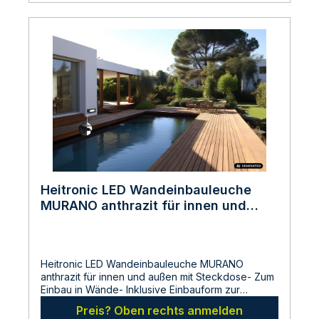
Heitronic LED Wandeinbauleuche
MURANO anthrazit für innen und
außen mit Steckdose 7 Watt IP54
250x98x98mm
Heitronic LED Wandeinbauleuche MURANO
anthrazit für innen und außen mit Steckdose- Zum
Einbau in Wände- Inklusive Einbauform zur
einfachen und schnellen Montage-
Preis? Oben rechts anmelden
Schutzkontaktsteckdose 230 Volt max 16A mit