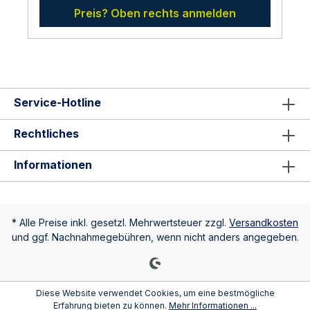
schnellen Montage- Schutzgrad IP65- Leistung
Preis? Oben rechts anmelden
Leuchte 13 Watt- Lichtmenge 230 Lumen-
Asymmetrisch Lichtverteilung zur optimalen
Ausleuchtung- Lichtfarbe warmweiss mit 3000
Kelvin- Aus Aluminium Druckguss und PC-
Nennlebensdauer 30.000 Stunden- Abmessungen
250 x 98 x 98 mm (LxHxT)Hersteller:LDBS
Lichtdienst GmbHChemnitzerstr 814612
Service-Hotline
FalkenseeDeutschlandinfo@ldbs.deWarnhinweise
und Sicherheitsinformationen:Lesen sie vor der
Inbetriebnahme die Bedienungsanleitung und die
Rechtliches
Hinweise auf der Verpackung sorgfältig durch und
bewahren diese auf. Nehmen sie keine
Informationen
beschädigten Produkte in Betrieb. Die Installation
von elektrischen Produkten darf nur
spannungsfrei erfolgen. Elektroarbeiten dürfen
nur durch Fachkräfte durchgeführt werden.
* Alle Preise inkl. gesetzl. Mehrwertsteuer zzgl.
Versandkosten
und ggf. Nachnahmegebühren, wenn nicht anders angegeben.
Diese Website verwendet Cookies, um eine bestmögliche
Erfahrung bieten zu können.
Mehr Informationen ...