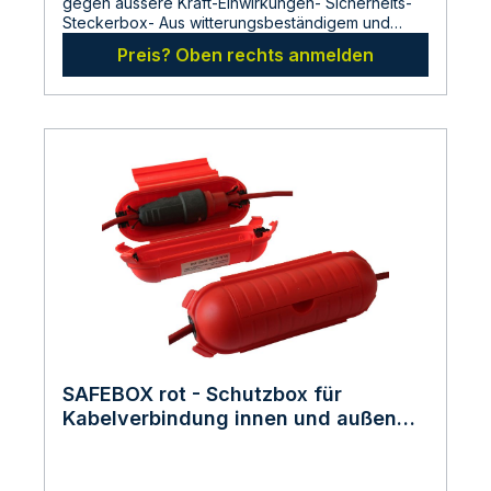
gegen äussere Kraft-Einwirkungen- Sicherheits-
Steckerbox- Aus witterungsbeständigem und
bruchfestem Spezialkunststoff- Schützt
Preis? Oben rechts anmelden
Steckerbindungen vor unbeabsichtigtem
Trennen- Schutzklasse IP44- Farbe: Grün- Für
Schuko- und Eurosteckverbindungen-
Gummidichtungen vorne und hinten- Mit
Beidseitiger Zugentlastung- Rückseitig mit 2
Schlüssellöchern zur Aufhängung- Mit
ausziehbarer Aufhängeöse und Doppelverschluß
zur sicheren AbdichtungMaße:Gesamtlänge: 210
mmMaximaler Durchmesser: 90 mmHerstellerLDBS
Lichtdienst GmbHChemnitzerstr 814612
FalkenseeDeutschlandinfo@ldbs.deWarnhinweise
und SicherheitsinformationenLesen sie vor der
Inbetriebnahme die Bedienungsanleitung und die
Hinweise auf der Verpackung sorgfältig durch und
bewahren diese auf. Nehmen sie keine
beschädigten Produkte in Betrieb.
SAFEBOX rot - Schutzbox für
Kabelverbindung innen und außen
gegen versehentliches Trennen