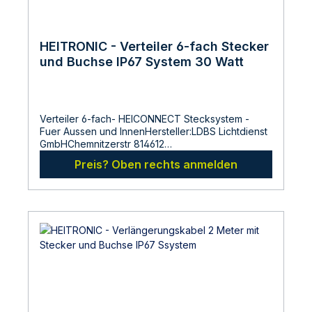
HEITRONIC - Verteiler 6-fach Stecker
und Buchse IP67 System 30 Watt
Verteiler 6-fach- HEICONNECT Stecksystem -
Fuer Aussen und InnenHersteller:LDBS Lichtdienst
GmbHChemnitzerstr 814612
FalkenseeDeutschlandinfo@ldbs.deWarnhinweise
Preis? Oben rechts anmelden
und Sicherheitsinformationen:Lesen sie vor der
Inbetriebnahme die Bedienungsanleitung und die
Hinweise auf der Verpackung sorgfältig durch und
bewahren diese auf. Nehmen sie keine
beschädigten Produkte in Betrieb. Die Installation
von elektrischen Produkten darf nur
spannungsfrei erfolgen. Elektroarbeiten dürfen
nur durch Fachkräfte durchgeführt werden.