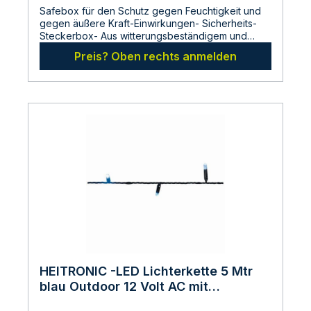
Safebox für den Schutz gegen Feuchtigkeit und
gegen äußere Kraft-Einwirkungen- Sicherheits-
Steckerbox- Aus witterungsbeständigem und
bruchfestem Spezialkunststoff- Schützt
Preis? Oben rechts anmelden
Steckerbindungen vor unbeabsichtigtem
Trennen.- Schutzklasse IP44- Farbe Signalrot- Für
Schuko- und Eurosteckverbindungen-
Gummidichtungen vorne und hinten- Mit
Beidseitiger Zugentlastung- Rückseitig mit 2
Schlüssellöchern zur Aufhängung- Mit
ausziehbarer Aufhängeöse- Doppelverschluß zur
sicheren AbdichtungAbmessungen:Gesamtlänge
210mmMaximaler Durchmesser 90
mmHersteller:LDBS Lichtdienst GmbHChemnitzerstr
814612
FalkenseeDeutschlandinfo@ldbs.deWarnhinweise
und Sicherheitsinformationen:Lesen sie vor der
Inbetriebnahme die Bedienungsanleitung und die
Hinweise auf der Verpackung sorgfältig durch und
bewahren diese auf. Nehmen sie keine
beschädigten Produkte in Betrieb.
HEITRONIC -LED Lichterkette 5 Mtr
blau Outdoor 12 Volt AC mit
Heiconnect Stecksystem