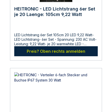
HEITRONIC - LED Lichtstrang 6er Set
je 20 Laenge: 105cm 9,22 Watt
LED Lichtstrang 6er Set 105cm 20 LED 9,22 Watt-
LED Lichtstrang- 6er Set - Spannung: 230 AC Volt-
Leistung: 9,22 Watt- je 20 warmwhite LED -
Laenge: 105cm - fuer den Aussenbereich- Für
Preis? Oben rechts anmelden
Betrieb an 230 Volt wird ein Netzteil und eine
Basisleitung benötigt. Netzteil VO-501213 (bis 35
Watt) und Basisleitung VO-39687 (für 6 Stränge)
oder VO-39687 (für 12
Stränge)Abmessungen:Gesamtlaenge: 1050
mmHersteller:LDBS Lichtdienst GmbHChemnitzerstr
814612
FalkenseeDeutschlandinfo@ldbs.deWarnhinweise
und Sicherheitsinformationen:Lesen sie vor der
Inbetriebnahme die Bedienungsanleitung und die
Hinweise auf der Verpackung sorgfältig durch und
bewahren diese auf. Nehmen sie keine
beschädigten Produkte in Betrieb.