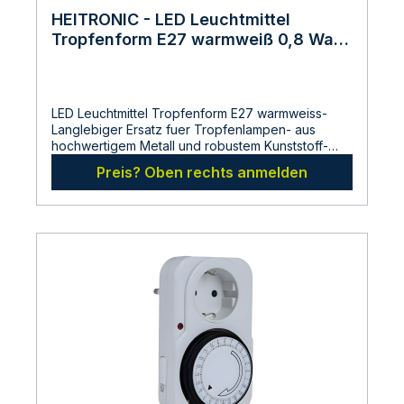
HEITRONIC - LED Leuchtmittel
Tropfenform E27 warmweiß 0,8 Watt
E27 Warmweiss 2700 Kelvin
LED Leuchtmittel Tropfenform E27 warmweiss-
Langlebiger Ersatz fuer Tropfenlampen- aus
hochwertigem Metall und robustem Kunststoff-
Farbe: weiss- warmweisse SMD LED- geringe
Preis? Oben rechts anmelden
Waermeentwicklung Abmessungen:Hoehe: 77,6
mmMaximaler Durchmesser: 45 mmHersteller:LDBS
Lichtdienst GmbHChemnitzerstr 814612
FalkenseeDeutschlandinfo@ldbs.deWarnhinweise
und Sicherheitsinformationen:Lesen sie vor der
Inbetriebnahme die Bedienungsanleitung und die
Hinweise auf der Verpackung sorgfältig durch und
bewahren diese auf. Nehmen sie keine
beschädigten Produkte in Betrieb.