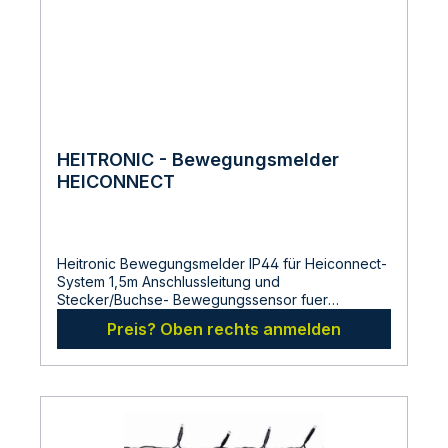
HEITRONIC - Bewegungsmelder
HEICONNECT
Heitronic Bewegungsmelder IP44 für Heiconnect-
System 1,5m Anschlussleitung und
Stecker/Buchse- Bewegungssensor fuer
Heiconnect IP 44 - Ansprechhelligkeit 100 Lux -
Preis? Oben rechts anmelden
Leuchtdauer einstellbar 30-480 sek. -
Erfassungswinkel 120 Grad -Reichweite ca. 5m -
schwarzes Gehaeuse mit Erdspiess - 2x 1,5m
Kabel mit Heiconnect-Stecker - 12 V AC -
Gehaeuse 95x37x3 Abmessungen:Gesamtlaenge:
160 mmBreite: 160 mmHoehe: 65
mmHersteller:LDBS Lichtdienst GmbHChemnitzerstr