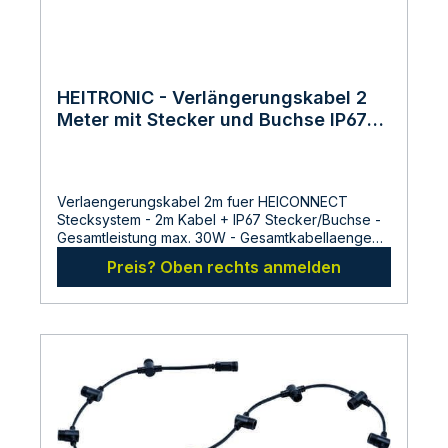
HEITRONIC - Verlängerungskabel 2
Meter mit Stecker und Buchse IP67
Ssystem
Verlaengerungskabel 2m fuer HEICONNECT
Stecksystem - 2m Kabel + IP67 Stecker/Buchse -
Gesamtleistung max. 30W - Gesamtkabellaenge
zwischen Transformator und Leuchte max. 12m -
Preis? Oben rechts anmelden
fuer den Innen-und Aussenbereich
Abmessungen:Gesamtlaenge: 2000
mmHersteller:LDBS Lichtdienst GmbHChemnitzerstr
814612
FalkenseeDeutschlandinfo@ldbs.deWarnhinweise
und Sicherheitsinformationen:Lesen sie vor der
Inbetriebnahme die Bedienungsanleitung und die
Hinweise auf der Verpackung sorgfältig durch und
bewahren diese auf. Nehmen sie keine
beschädigten Produkte in Betrieb.