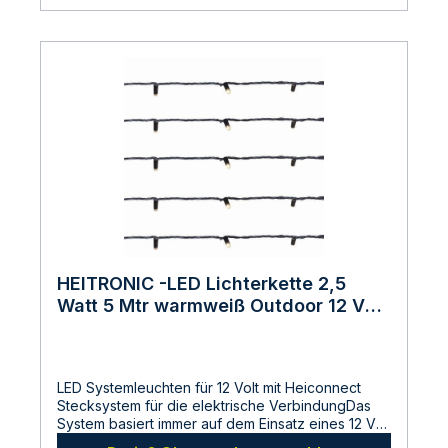
285mm - Hoehe Spiess:
190mmAbmessungen:Gesamtlaenge: 203
mmBreite: 210 mmHoehe: 45 mmHersteller:LDBS
Lichtdienst GmbHChemnitzerstr 814612
FalkenseeDeutschlandinfo@ldbs.deWarnhinweise
und Sicherheitsinformationen:Lesen sie vor der
Inbetriebnahme die Bedienungsanleitung und die
Hinweise auf der Verpackung sorgfältig durch und
bewahren diese auf. Nehmen sie keine
beschädigten Produkte in Betrieb.
HEITRONIC -LED Lichterkette 2,5
Watt 5 Mtr warmweiß Outdoor 12 Volt
AC mit Heiconnect Stecksystem
LED Systemleuchten für 12 Volt mit Heiconnect
Stecksystem für die elektrische VerbindungDas
System basiert immer auf dem Einsatz eines 12 Volt
Trafos (einzelner Trafo oder Steckernetzteil) und