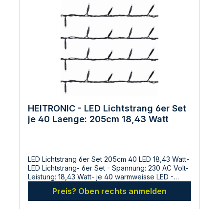
mmHersteller:LDBS Lichtdienst GmbHChemnitzerstr
814612
FalkenseeDeutschlandinfo@ldbs.deWarnhinweise
und Sicherheitsinformationen:Lesen sie vor der
Inbetriebnahme die Bedienungsanleitung und die
Hinweise auf der Verpackung sorgfältig durch und
bewahren diese auf. Nehmen sie keine
beschädigten Produkte in Betrieb.
HEITRONIC - LED Lichtstrang 6er Set
je 40 Laenge: 205cm 18,43 Watt
LED Lichtstrang 6er Set 205cm 40 LED 18,43 Watt-
LED Lichtstrang- 6er Set - Spannung: 230 AC Volt-
Leistung: 18,43 Watt- je 40 warmweisse LED -
Laenge: 205cm - fuer den Aussenbereich- Für
Preis? Oben rechts anmelden
Betrieb an 230 Volt wird ein Netzteil und eine
Basisleitung benötigt. Netzteil VO-501213 (bis 35
Watt) und Basisleitung VO-39687 (für 6