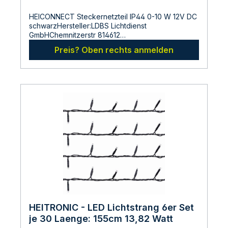
HEICONNECT Steckernetzteil IP44 0-10 W 12V DC
schwarzHersteller:LDBS Lichtdienst
GmbHChemnitzerstr 814612
FalkenseeDeutschlandinfo@ldbs.deWarnhinweise
Preis? Oben rechts anmelden
und Sicherheitsinformationen:Lesen sie vor der
Inbetriebnahme die Bedienungsanleitung und die
Hinweise auf der Verpackung sorgfältig durch und
bewahren diese auf. Nehmen sie keine
beschädigten Produkte in Betrieb.
HEITRONIC - LED Lichtstrang 6er Set
je 30 Laenge: 155cm 13,82 Watt