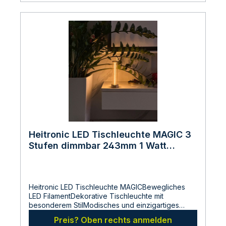
Heitronic LED Tischleuchte MAGIC 3
Stufen dimmbar 243mm 1 Watt
warmweiss 3000 Kelvin 90 Lumen
Heitronic LED Tischleuchte MAGICBewegliches
LED FilamentDekorative Tischleuchte mit
besonderem StilModisches und einzigartiges
Design Kann als Schreibtischleuchte oder
Preis? Oben rechts anmelden
Nachttischleuchte genutzt werdenKabelloser