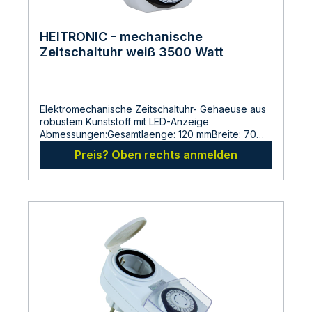
HEITRONIC - mechanische
Zeitschaltuhr weiß 3500 Watt
Elektromechanische Zeitschaltuhr- Gehaeuse aus
robustem Kunststoff mit LED-Anzeige
Abmessungen:Gesamtlaenge: 120 mmBreite: 70
mmHoehe: 25 mmHersteller:LDBS Lichtdienst
Preis? Oben rechts anmelden
GmbHChemnitzerstr 814612
FalkenseeDeutschlandinfo@ldbs.deWarnhinweise
und Sicherheitsinformationen:Lesen sie vor der
Inbetriebnahme die Bedienungsanleitung und die
Hinweise auf der Verpackung sorgfältig durch und
bewahren diese auf. Nehmen sie keine
beschädigten Produkte in Betrieb.