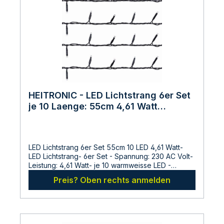
814612
FalkenseeDeutschlandinfo@ldbs.deWarnhinweise
und Sicherheitsinformationen:Lesen sie vor der
Inbetriebnahme die Bedienungsanleitung und die
Hinweise auf der Verpackung sorgfältig durch und
bewahren diese auf. Nehmen sie keine
beschädigten Produkte in Betrieb.
HEITRONIC - LED Lichtstrang 6er Set
je 10 Laenge: 55cm 4,61 Watt
Warmweiss
LED Lichtstrang 6er Set 55cm 10 LED 4,61 Watt-
LED Lichtstrang- 6er Set - Spannung: 230 AC Volt-
Leistung: 4,61 Watt- je 10 warmweisse LED -
Laenge: 55cm - fuer den Aussenbereich- Für
Preis? Oben rechts anmelden
Betrieb an 230 Volt wird ein Netzteil und eine
Basisleitung benötigt. Netzteil VO-501213 (bis 35
Watt) und Basisleitung VO-39687 (für 6 Stränge)
oder VO-39687 (für 12
Stränge)Abmessungen:Gesamtlaenge: 550