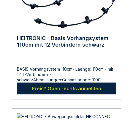
HEITRONIC - Basis Vorhangsystem
110cm mit 12 Verbindern schwarz
BASIS Vorhangsystem 110cm- Laenge: 110cm - mit
12 T-Verbindern -
schwarzAbmessungen:Gesamtlaenge: 1100
mmHersteller:LDBS Lichtdienst GmbHChemnitzerstr
Preis? Oben rechts anmelden
814612
FalkenseeDeutschlandinfo@ldbs.deWarnhinweise
und Sicherheitsinformationen:Lesen sie vor der
Inbetriebnahme die Bedienungsanleitung und die
Hinweise auf der Verpackung sorgfältig durch und
bewahren diese auf. Nehmen sie keine
beschädigten Produkte in Betrieb.