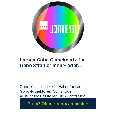
bewahren diese auf. Nehmen sie keine
beschädigten Produkte in Betrieb.
Larsen Gobo Glaseinsatz für
Gobo Strahler mehr- oder
vollfarbig Vorlage in CDR, AI,
DWG, DXF, EPS, IFF oder CAD
Format
Gobo-Glaseinsätze im Halter für Larsen
Gobo-Projektoren. Vollfarbige
Ausführung.HerstellerLDBS Lichtdienst
GmbHChemnitzerstr 814612
Preis? Oben rechts anmelden
FalkenseeDeutschlandinfo@ldbs.deWarnhin
weise und SicherheitsinformationenLesen
sie vor der Inbetriebnahme die