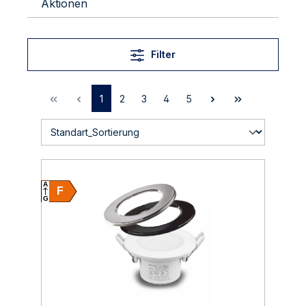
Aktionen
Filter
1
2
3
4
5
A
F
G