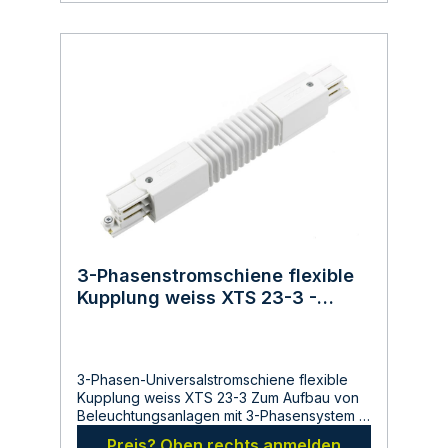
Innen-und Aussenbereich IP65- flexibel
einstellbarer
LeuchtkoerperAbmessungen:Gesamtlaenge:
800 mmMaximaler Durchmesser: 67
mmWandbefestigung: 82 x 106
mmHersteller:LDBS Lichtdienst
GmbHChemnitzerstr 814612
FalkenseeDeutschlandinfo@ldbs.deWarnhin
weise und Sicherheitsinformationen:Lesen
sie vor der Inbetriebnahme die
Bedienungsanleitung und die Hinweise auf
der Verpackung sorgfältig durch und
bewahren diese auf. Nehmen sie keine
beschädigten Produkte in Betrieb.
3-Phasenstromschiene flexible
Kupplung weiss XTS 23-3 -
Global Trac
3-Phasen-Universalstromschiene flexible
Kupplung weiss XTS 23-3 Zum Aufbau von
Beleuchtungsanlagen mit 3-Phasensystem in
privaten Bereichen, im Verkauf, Verwaltung,
Preis? Oben rechts anmelden