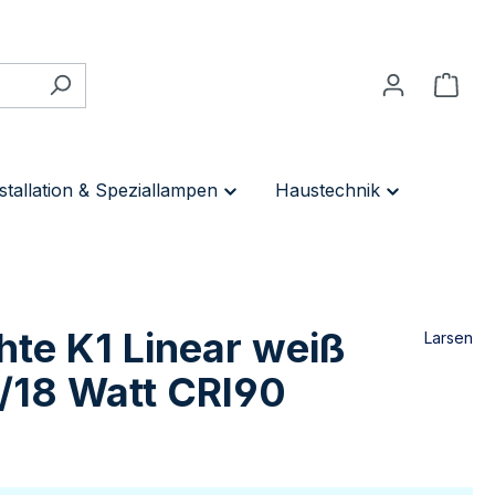
stallation & Speziallampen
Haustechnik
te K1 Linear weiß
Larsen
/18 Watt CRI90