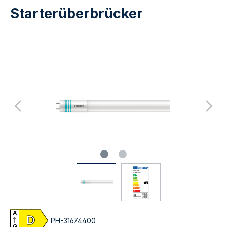
Starterüberbrücker
A
D
PH-31674400