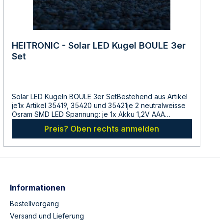
HEITRONIC - Solar LED Kugel BOULE 3er
Set
Solar LED Kugeln BOULE 3er SetBestehend aus Artikel
je1x Artikel 35419, 35420 und 35421je 2 neutralweisse
Osram SMD LED Spannung: je 1x Akku 1,2V AAA
600mAh Ein-/Ausschalter hochwertiges Solarpanel +
Preis? Oben rechts anmelden
austauschbarer Akku Erdspiess maximale Leuchtdauer
von 5 Std. bei voller Aufladung fuer den
Aussenbereich IP44Hersteller:LDBS Lichtdienst
GmbHChemnitzerstr 814612
FalkenseeDeutschlandinfo@ldbs.deWarnhinweise und
Sicherheitsinformationen:Lesen sie vor der
Inbetriebnahme die Bedienungsanleitung und die
Informationen
Hinweise auf der Verpackung sorgfältig durch und
bewahren diese auf. Nehmen sie keine beschädigten
Bestellvorgang
Produkte in Betrieb. Setzen sie Batterien und Akkus
Versand und Lieferung