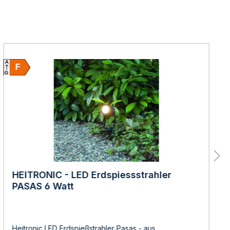
A
F
G
HEITRONIC - LED Erdspiessstrahler
PASAS 6 Watt
Heitronic LED Erdspießstrahler Pasas - aus