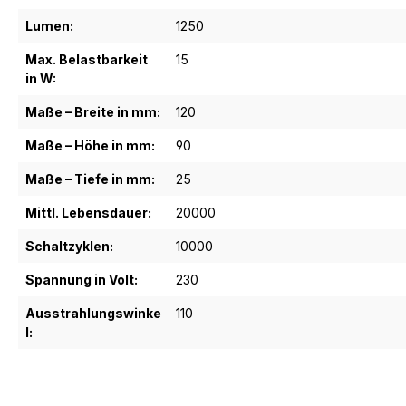
Lumen:
1250
Max. Belastbarkeit
15
in W:
Maße – Breite in mm:
120
Maße – Höhe in mm:
90
Maße – Tiefe in mm:
25
Mittl. Lebensdauer:
20000
Schaltzyklen:
10000
Spannung in Volt:
230
Ausstrahlungswinke
110
l: