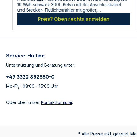
10 Watt schwarz 3000 Kelvin mit 3m Anschlusskabel
und Stecker- Flutlichtstrahler mit großer,
breitstrahlender Abstrahlfläche für geringe
Preis? Oben rechts anmelden
Blendwirkung- Gehäuse aus schwarz
pulverbeschichtetem Aluminium-Druckguss- Leicht zu
reinigende Scheibe aus gehärtetem Sicherheitsglas-
Weißer UV-Schutz-Reflektor- Mit Erdspieß für die
Gartenbeleuchtung- Anschlussfertig mit 3m
Anschlussleitung und Stecker- Leistung 10 Watt-
Lichtmenge 735 LumenAbmessungen: 104 x 92 x 21
Service-Hotline
mmHersteller:LDBS Lichtdienst GmbHChemnitzerstr
Unterstützung und Beratung unter:
814612
FalkenseeDeutschlandinfo@ldbs.deWarnhinweise und
Sicherheitsinformationen:Lesen sie vor der
+49 3322 852550-0
Inbetriebnahme die Bedienungsanleitung und die
Mo-Fr, : 08:00 - 15:00 Uhr
Hinweise auf der Verpackung sorgfältig durch und
bewahren diese auf. Nehmen sie keine beschädigten
Produkte in Betrieb.
Oder über unser
Kontaktformular
.
* Alle Preise inkl. gesetzl. M