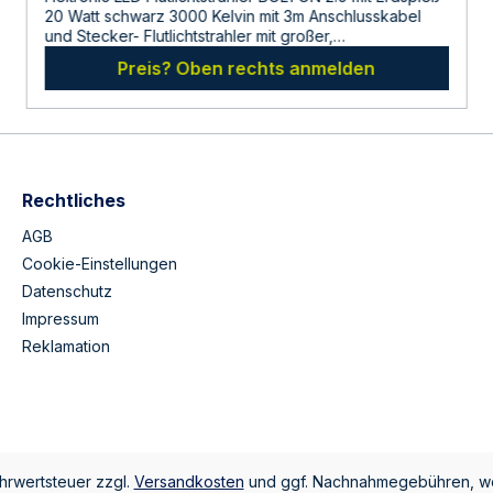
20 Watt schwarz 3000 Kelvin mit 3m Anschlusskabel
und Stecker- Flutlichtstrahler mit großer,
breitstrahlender Abstrahlfläche für geringe
Preis? Oben rechts anmelden
Blendwirkung- Gehäuse aus schwarz
pulverbeschichtetem Aluminium-Druckguss- Leicht zu
reinigende Scheibe aus gehärtetem Sicherheitsglas-
Weißer UV-Schutz-Reflektor- Mit Erdspieß für die
Gartenbeleuchtung- Anschlussfertig mit 3m
Anschlussleitung und Stecker- Leistung 20 Watt-
Lichtmenge 1620 LumenAbmessungen: 126,5 x 114 x 28
Rechtliches
mmHersteller:LDBS Lichtdienst GmbHChemnitzerstr
814612
AGB
FalkenseeDeutschlandinfo@ldbs.deWarnhinweise und
Cookie-Einstellungen
Sicherheitsinformationen:Lesen sie vor der
Datenschutz
Inbetriebnahme die Bedienungsanleitung und die
Hinweise auf der Verpackung sorgfältig durch und
Impressum
bewahren diese auf. Nehmen sie keine beschädigten
Reklamation
Produkte in Betrieb.
ehrwertsteuer zzgl.
Versandkosten
und ggf. Nachnahmegebühren, we