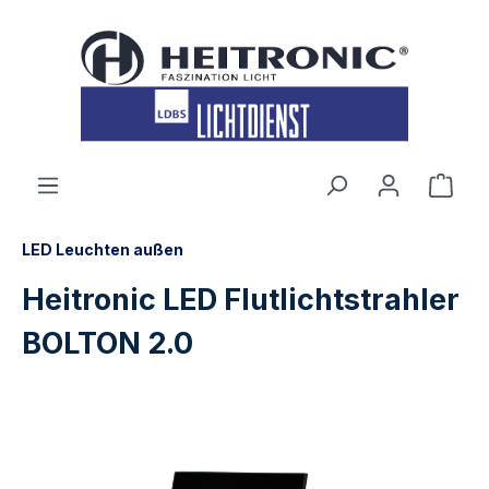
inhalt springen
LED Leuchten außen
Heitronic LED Flutlichtstrahler
BOLTON 2.0